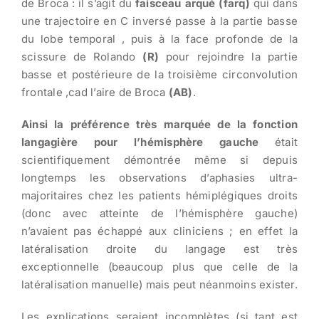
de Broca : il s’agit du
faisceau arqué (farq)
qui dans
une trajectoire en C inversé passe à la partie basse
du lobe temporal , puis à la face profonde de la
scissure de Rolando
(R)
pour rejoindre la partie
basse et postérieure de la troisième circonvolution
frontale ,cad l’aire de Broca
(AB)
.
Ainsi la préférence très marquée de la fonction
langagière pour l’hémisphère gauche
était
scientifiquement démontrée même si depuis
longtemps les observations d’aphasies ultra-
majoritaires chez les patients hémiplégiques droits
(donc avec atteinte de l’hémisphère gauche)
n’avaient pas échappé aux cliniciens ; en effet la
latéralisation droite du langage est très
exceptionnelle (beaucoup plus que celle de la
latéralisation manuelle) mais peut néanmoins exister.
Les explications seraient incomplètes (si tant est