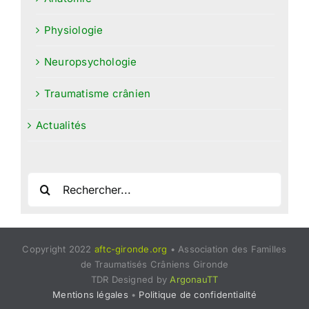
Physiologie
Neuropsychologie
Traumatisme crânien
Actualités
Rechercher:
Copyright 2022
aftc-gironde.org
• Association des Familles
de Traumatisés Crâniens Gironde
TDR Designed by
ArgonauTT
Mentions légales
•
Politique de confidentialité