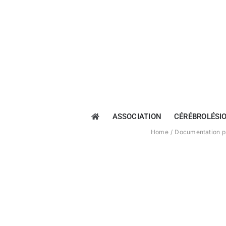
Passer
au
contenu
ASSOCIATION
CÉRÉBROLÉSI
Home
Documentation p