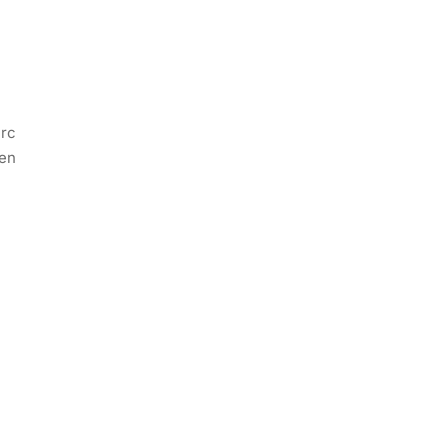
arc
 en