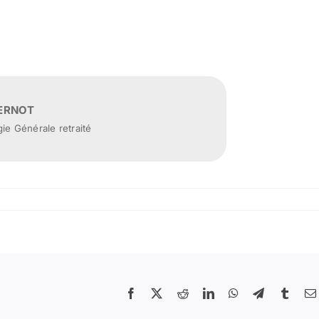
PERNOT
ie Générale retraité
Facebook
X
Reddit
LinkedIn
WhatsApp
Telegram
Tumbl