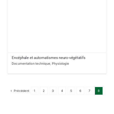
Encéphale et automatismes neuro-végétatifs
Documentation technique
,
Physiologie
Précédent
1
2
3
4
5
6
7
8