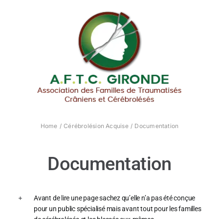
Passer
au
contenu
Home
Cérébrolésion Acquise
Documentation
Documentation
Avant de lire une page sachez qu’elle n’a pas été conçue
pour un public spécialisé mais avant tout pour les familles