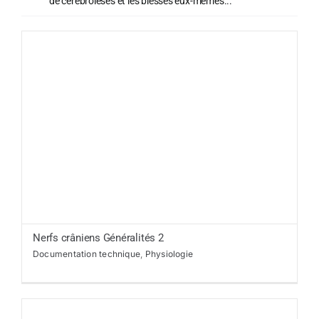
de cérébrolésés et les blessés eux-mêmes...
Nerfs crâniens Généralités 2
Documentation technique
,
Physiologie