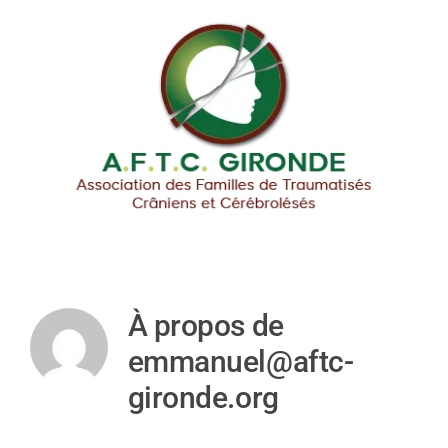
Passer
au
contenu
À propos de
emmanuel@aftc-
gironde.org